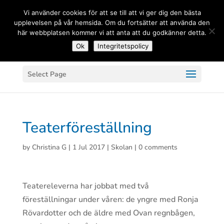
(+33) 06 83 81 84 20
Vi använder cookies för att se till att vi ger dig den bästa
upplevelsen på vår hemsida. Om du fortsätter att använda den
här webbplatsen kommer vi att anta att du godkänner detta.
Ok
Integritetspolicy
Select Page
Teaterföreställning
by
Christina G
|
1 Jul 2017
|
Skolan
|
0 comments
Teatereleverna har jobbat med två
föreställningar under våren: de yngre med Ronja
Rövardotter och de äldre med Ovan regnbågen,