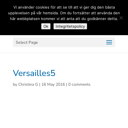
(+33) 06 83 81 84 20
Vi använder cookies för att se till att vi ger dig den bästa
upplevelsen på vår hemsida. Om du fortsätter att använda den
här webbplatsen kommer vi att anta att du godkänner detta.
Ok
Integritetspolicy
Select Page
Versailles5
by
Christina G
|
16 May 2016
|
0 comments