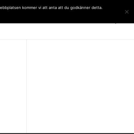
 webbplatsen kommer vi att anta att du godkänner detta.
Gymnasiet
Språkkurser
Kontakt
SchoolSoft