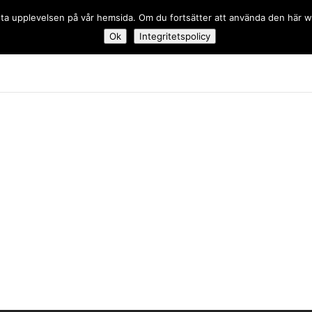
 bästa upplevelsen på vår hemsida. Om du fortsätter att använda den här
Ok
Integritetspolicy
dskolan