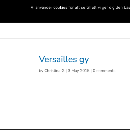
(+33) 06 83 81 84 20
Vi använder cookies för att se till att vi ger dig den
Svenska Skolan Paris
Aktuellt
Förskolan
Grun
Versailles gy
by
Christina G
|
3 May 2015
|
0 comments