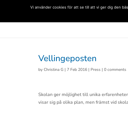
(+33) 06 83 81 84 20
Vi använder cookies för att se till att vi ger dig den
Svenska Skolan Paris
Aktuellt
Förskolan
Grun
Vellingeposten
by
Christina G
|
7 Feb 2016
|
Press
|
0 comments
Skolan ger möjlighet till unika erfarenheter
visar sig på olika plan, men främst vid sko