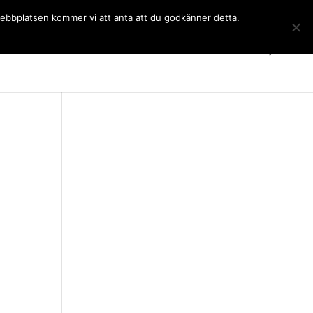
 webbplatsen kommer vi att anta att du godkänner detta.
Gymnasiet
Språkkurser
Kontakt
SchoolSoft