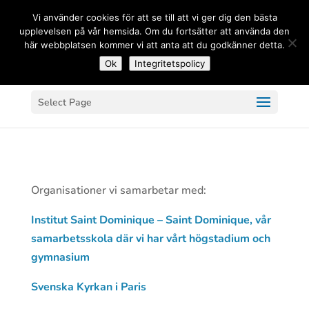
(+33) 06 83 81 84 20
Vi använder cookies för att se till att vi ger dig den bästa
upplevelsen på vår hemsida. Om du fortsätter att använda den
här webbplatsen kommer vi att anta att du godkänner detta.
Ok
Integritetspolicy
Select Page
Organisationer vi samarbetar med:
Institut Saint Dominique – Saint Dominique, vår
samarbetsskola där vi har vårt högstadium och
gymnasium
Svenska Kyrkan i Paris