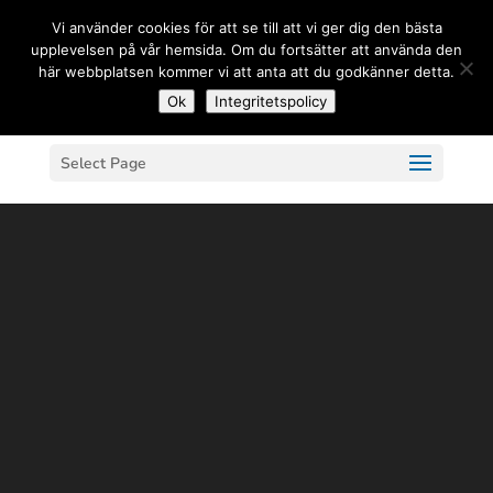
(+33) 06 83 81 84 20
Vi använder cookies för att se till att vi ger dig den bästa
upplevelsen på vår hemsida. Om du fortsätter att använda den
här webbplatsen kommer vi att anta att du godkänner detta.
Ok
Integritetspolicy
Select Page
Video
Player