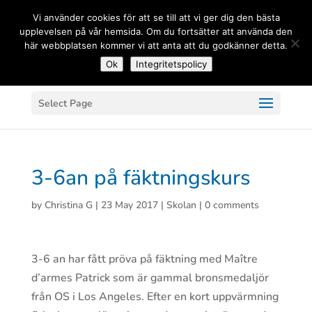
(+33) 06 83 81 84 20
Vi använder cookies för att se till att vi ger dig den bästa
upplevelsen på vår hemsida. Om du fortsätter att använda den
här webbplatsen kommer vi att anta att du godkänner detta.
Ok
Integritetspolicy
Select Page
3-6an på fäktningskurs
by
Christina G
|
23 May 2017
|
Skolan
|
0 comments
3-6 an har fått pröva på fäktning med Maître
d’armes Patrick som är gammal bronsmedaljör
från OS i Los Angeles. Efter en kort uppvärmning