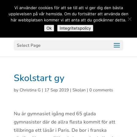
(+33) 06 83 81 84 20
Vi använder cookies för att se till att vi ger dig den bästa
upplevelsen på vår hemsida. Om du fortsätter att använda den
här webbplatsen kommer vi att anta att du godkänner detta.
Ok
Integritetspolicy
Select Page
Skolstart gy
by
Christina G
|
17 Sep 2019
|
Skolan
|
0 comments
Nu är gymnasiet igång med 65 glada
gymnasister där de allra flesta kommit för att
tillbringa ett läsår i Paris. De bor i franska