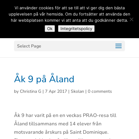
(+33) 06 83 81 84 20
Vi använder cookies för att se till att vi ger dig den bästa
upplevelsen på vår hemsida. Om du fortsätter att använda den
här webbplatsen kommer vi att anta att du godkänner detta.
Ok
Integritetspolicy
Select Page
Åk 9 på Åland
by
Christina G
|
7 Apr 2017
|
Skolan
|
0 comments
Åk 9 har varit på en en veckas PRAO-resa till
Åland tillsammans med 14 elever från
motsvarande årskurs på Saint Dominique.