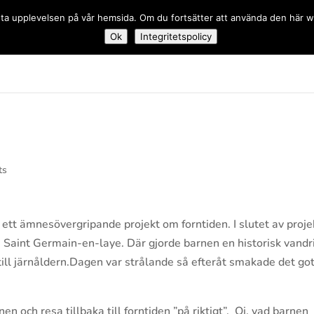
 bästa upplevelsen på vår hemsida. Om du fortsätter att använda den här
Ok
Integritetspolicy
dskolan
ts
ett ämnesövergripande projekt om forntiden. I slutet av proje
 Saint Germain-en-laye. Där gjorde barnen en historisk vandr
 till järnåldern.Dagen var strålande så efteråt smakade det go
en och resa tillbaka till forntiden ”på riktigt”. Oj, vad barnen