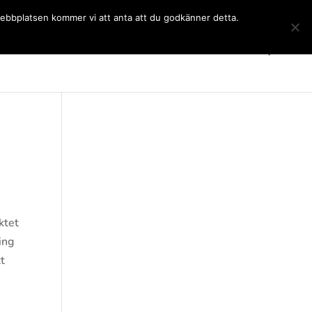
 webbplatsen kommer vi att anta att du godkänner detta.
Gymnasiet
Språkkurser
Kontakt
SchoolSoft
ktet
ing
tt