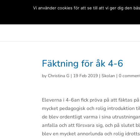
(+33) 06 83 81 84 20
Vi använder cookies för att se till att vi ger dig den
Svenska Skolan Paris
Aktuellt
Förskolan
Grun
Fäktning för åk 4-6
by
Christina G
|
19 Feb 2019
|
Skolan
|
0 commen
Eleverna i 4-6an fick pröva på att fäktas på 
mycket pedagogisk och rolig introduktion ti
de blev ordentligt varma i sina utrustningar
anfalla och att försvara sig, och på slutet 
blev en mycket annorlunda och rolig idrotts