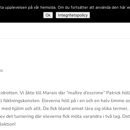
 bästa upplevelsen på vår hemsida. Om du fortsätter att använda den här
Ok
Integritetspolicy
dskolan
ts
idrotten. Vi åkte till Marais där “maître d’escrime” Patrick höl
ll fäktningskonsten. Eleverna höll på i en och en halv timme o
 med hjälm och allt. De fick bland annat lära sig olika termer, 
blev det turnering där eleverna fick möta varandra i två lag. De
lektion!