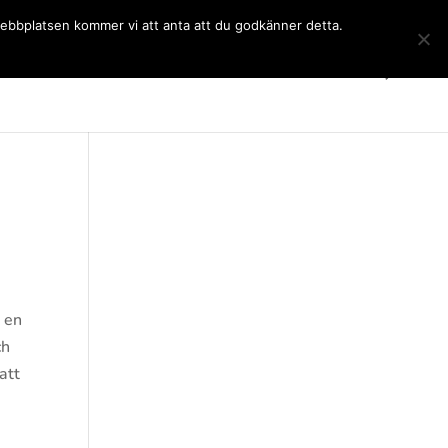
 webbplatsen kommer vi att anta att du godkänner detta.
Gymnasiet
Språkkurser
Kontakt
SchoolSoft
l en
ch
att
t