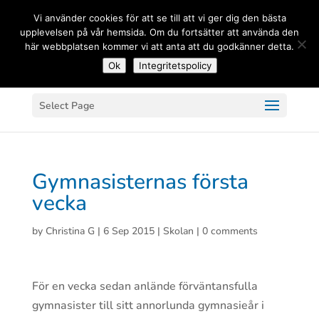
(+33) 06 83 81 84 20
Vi använder cookies för att se till att vi ger dig den bästa
upplevelsen på vår hemsida. Om du fortsätter att använda den
här webbplatsen kommer vi att anta att du godkänner detta.
Ok
Integritetspolicy
Select Page
Gymnasisternas första
vecka
by
Christina G
|
6 Sep 2015
|
Skolan
|
0 comments
För en vecka sedan anlände förväntansfulla
gymnasister till sitt annorlunda gymnasieår i