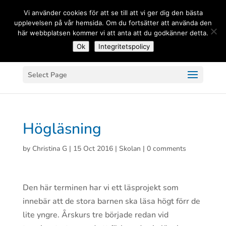
(+33) 06 83 81 84 20
Vi använder cookies för att se till att vi ger dig den bästa
upplevelsen på vår hemsida. Om du fortsätter att använda den
här webbplatsen kommer vi att anta att du godkänner detta.
Ok
Integritetspolicy
Select Page
Högläsning
by
Christina G
|
15 Oct 2016
|
Skolan
|
0 comments
Den här terminen har vi ett läsprojekt som
innebär att de stora barnen ska läsa högt förr de
lite yngre. Årskurs tre började redan vid