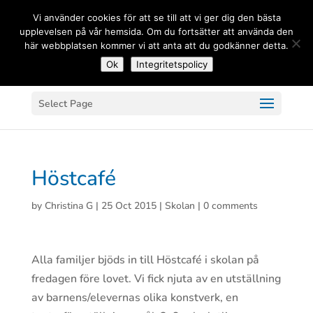
(+33) 06 83 81 84 20
Vi använder cookies för att se till att vi ger dig den bästa
upplevelsen på vår hemsida. Om du fortsätter att använda den
här webbplatsen kommer vi att anta att du godkänner detta.
Ok
Integritetspolicy
Select Page
Höstcafé
by
Christina G
|
25 Oct 2015
|
Skolan
|
0 comments
Alla familjer bjöds in till Höstcafé i skolan på
fredagen före lovet. Vi fick njuta av en utställning
av barnens/elevernas olika konstverk, en