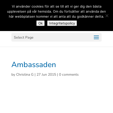
(+33) 06 83 81 84 20
Vi använder cookies för att se till att vi ger dig den bästa
upplevelsen på vår hemsida. Om du fortsätter att använda den
här webbplatsen kommer vi att anta att du godkänner detta.
Ok
Integritetspolicy
Select Page
Ambassaden
by
Christina G
|
27 Jun 2015
|
0 comments