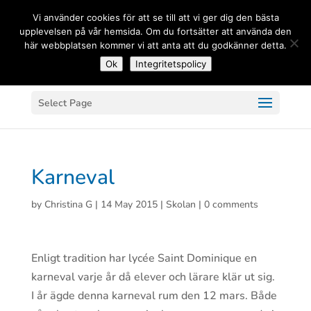
(+33) 06 83 81 84 20
Vi använder cookies för att se till att vi ger dig den bästa
upplevelsen på vår hemsida. Om du fortsätter att använda den
här webbplatsen kommer vi att anta att du godkänner detta.
Ok
Integritetspolicy
Select Page
Karneval
by
Christina G
|
14 May 2015
|
Skolan
|
0 comments
Enligt tradition har lycée Saint Dominique en
karneval varje år då elever och lärare klär ut sig.
I år ägde denna karneval rum den 12 mars. Både