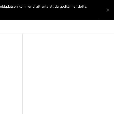
 webbplatsen kommer vi att anta att du godkänner detta.
Gymnasiet
Språkkurser
Kontakt
SchoolSoft