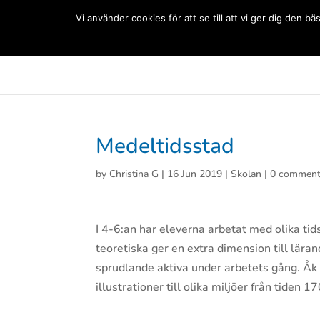
(+33) 06 83 81 84 20
Vi använder cookies för att se till att vi ger dig den
Svenska Skolan Paris
Aktuellt
Förskolan
Grun
Medeltidsstad
by
Christina G
|
16 Jun 2019
|
Skolan
|
0 commen
I 4-6:an har eleverna arbetat med olika tid
teoretiska ger en extra dimension till lära
sprudlande aktiva under arbetets gång. Åk 
illustrationer till olika miljöer från tiden 