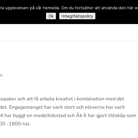
 bästa upplevelsen på vår hemsida. Om du fortsätter att använda den här
Ok
Integritetspolicy
dskolan
ts
sepoker och att få arbeta kreativt i kombination med det
ndet. Engagemanget har varit stort och eleverna har varit
4 har byggt en medeltidsstad och Åk 6 har gjort tittskåp som
1700 -1800-tal.