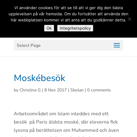
(+33) 06 83 81 84 20
Vi använder cookies för att se till att vi ger dig den bästa
upplevelsen på vår hemsida. Om du fortsätter att använda den
här webbplatsen kommer vi att anta att du godkänner detta.
Ok
Integritetspolicy
Select Page
Moskébesök
by
Christina G
|
8 Nov 2017
|
Skolan
|
0 comments
Arbetsområdet om Islam inleddes med ett
besök på Paris äldsta moské, där eleverna fick
lyssna på berättelsen om Muhammed och även