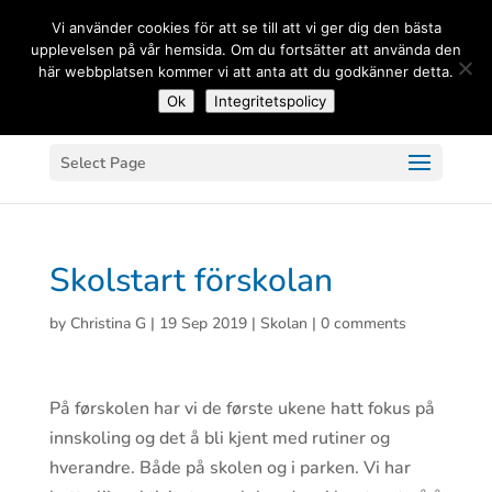
(+33) 06 83 81 84 20
Vi använder cookies för att se till att vi ger dig den bästa
upplevelsen på vår hemsida. Om du fortsätter att använda den
här webbplatsen kommer vi att anta att du godkänner detta.
Ok
Integritetspolicy
Select Page
Skolstart förskolan
by
Christina G
|
19 Sep 2019
|
Skolan
|
0 comments
På førskolen har vi de første ukene hatt fokus på
innskoling og det å bli kjent med rutiner og
hverandre. Både på skolen og i parken. Vi har