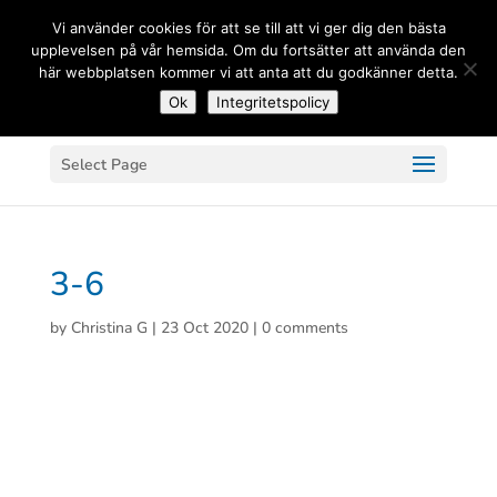
(+33) 06 83 81 84 20
Vi använder cookies för att se till att vi ger dig den bästa
upplevelsen på vår hemsida. Om du fortsätter att använda den
här webbplatsen kommer vi att anta att du godkänner detta.
Ok
Integritetspolicy
Select Page
3-6
by
Christina G
|
23 Oct 2020
|
0 comments